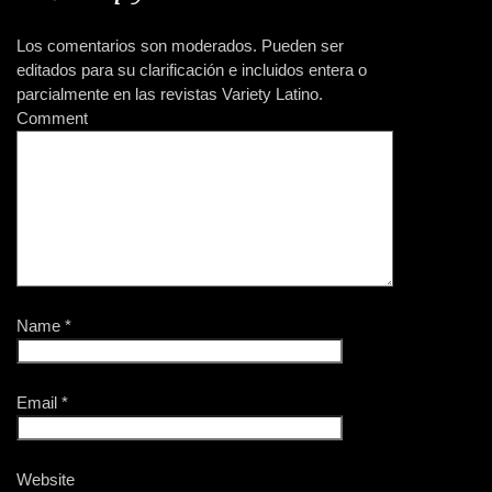
GENTE
PHOTOS
12.02.16
12.01.16
Los comentarios son moderados. Pueden ser
Britney Spears a
Fotos de #TBT de
editados para su clarificación e incluidos entera o
través de los años
Jennifer López
parcialmente en las revistas Variety Latino.
Comment
GENTE
MÚSICA
12.01.16
12.01.16
Rihanna se hace la
10 récords que Drake
prueba de sida
ha batido en lo que
[FOTOS]
va del 2016
Name
*
Email
*
Website