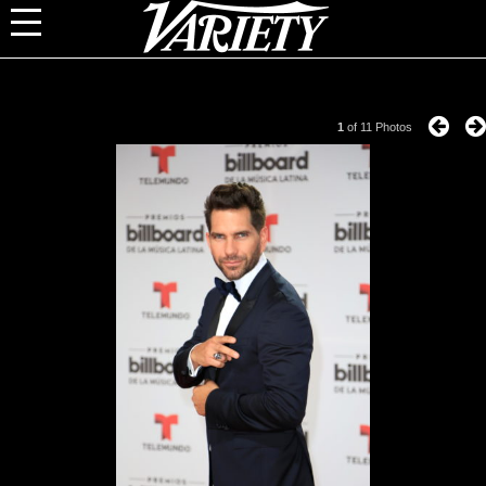
1
of
11
Photos