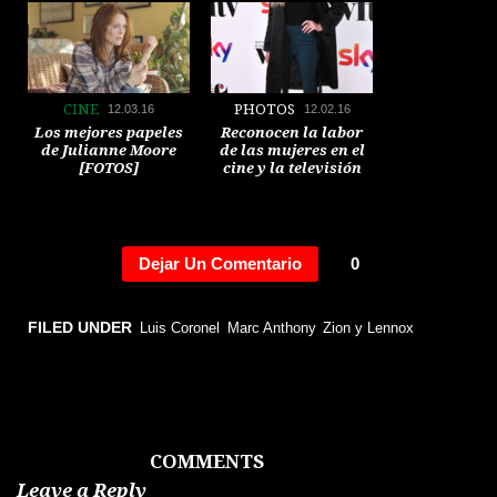
CINE
PHOTOS
12.03.16
12.02.16
Los mejores papeles
Reconocen la labor
de Julianne Moore
de las mujeres en el
[FOTOS]
cine y la televisión
[FOTOS]
Dejar Un Comentario
0
GENTE
PHOTOS
12.02.16
12.02.16
FILED UNDER
Luis Coronel
Marc Anthony
Zion y Lennox
Príncipe Harry
Famosos en Art Basel
comparte con
Miami[ FOTOS]
Rihanna durante su
visita al Caribe
[FOTOS]
COMMENTS
Leave a Reply