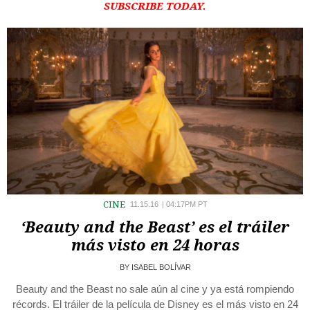
SUBSCRIBE TODAY.
CINE
11.15.16
|
04:17PM PT
‘Beauty and the Beast’ es el tráiler
más visto en 24 horas
BY
ISABEL BOLÍVAR
Beauty and the Beast no sale aún al cine y ya está rompiendo
récords. El tráiler de la película de Disney es el más visto en 24