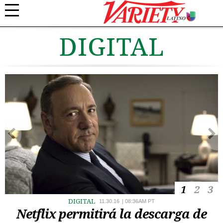
DIGITAL
1
2
3
DIGITAL
11.30.16
|
08:36AM PT
Netflix permitirá la descarga de