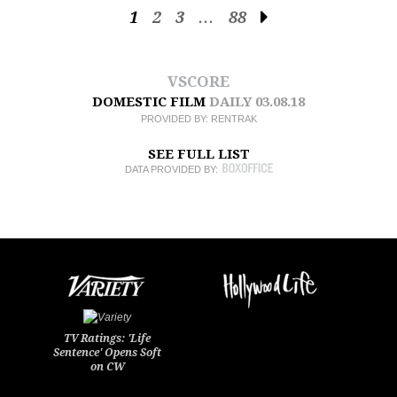
1
2
3
…
88
VSCORE
DOMESTIC FILM
DAILY
03.08.18
PROVIDED BY:
RENTRAK
SEE FULL LIST
DATA PROVIDED BY:
TV Ratings: 'Life
Sentence' Opens Soft
on CW