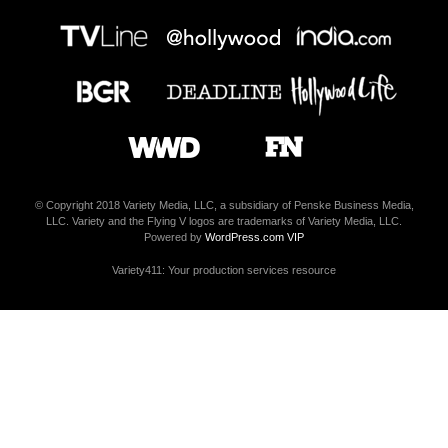
© Copyright 2018 Variety Media, LLC, a subsidiary of Penske Business Media,
LLC. Variety and the Flying V logos are trademarks of Variety Media, LLC.
Powered by
WordPress.com VIP
Variety411: Your production services resource