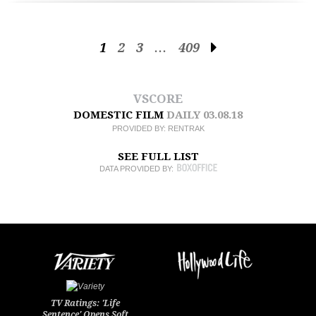
1
2
3
…
409
VSCORE
DOMESTIC FILM
DAILY
03.08.18
PROVIDED BY:
RENTRAK
SEE FULL LIST
DATA PROVIDED BY:
TV Ratings: 'Life
Sentence' Opens Soft