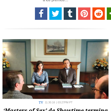
TV
11.30.16
|
03:27PM PT
‘Masters of Sex’ de Showtime termina