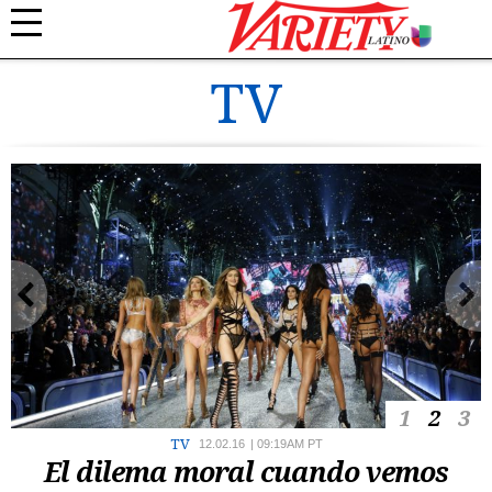
TV
1
2
3
TV
12.02.16
|
09:19AM PT
El dilema moral cuando vemos