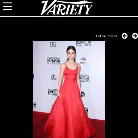
1
of
54
Photos