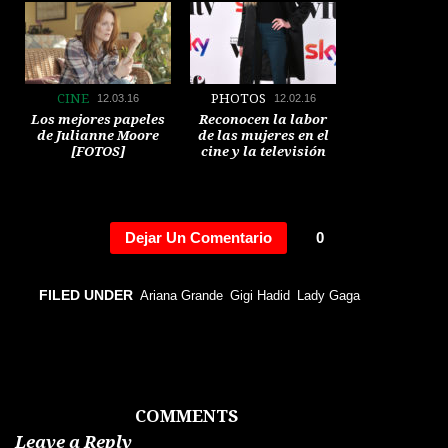
CINE
PHOTOS
12.03.16
12.02.16
Los mejores papeles
Reconocen la labor
de Julianne Moore
de las mujeres en el
[FOTOS]
cine y la televisión
[FOTOS]
Dejar Un Comentario
0
GENTE
PHOTOS
12.02.16
12.02.16
FILED UNDER
Ariana Grande
Gigi Hadid
Lady Gaga
Príncipe Harry
Famosos en Art Basel
comparte con
Miami[ FOTOS]
Rihanna durante su
visita al Caribe
[FOTOS]
COMMENTS
Leave a Reply