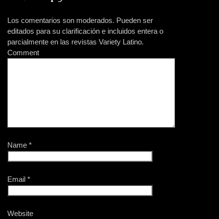
GENTE
PHOTOS
12.02.16
12.01.16
Los comentarios son moderados. Pueden ser
Britney Spears a
Fotos de #TBT de
editados para su clarificación e incluidos entera o
través de los años
Jennifer López
parcialmente en las revistas Variety Latino.
Comment
GENTE
MÚSICA
12.01.16
12.01.16
Rihanna se hace la
10 récords que Drake
prueba de sida
ha batido en lo que
[FOTOS]
va del 2016
Name
*
Email
*
Website