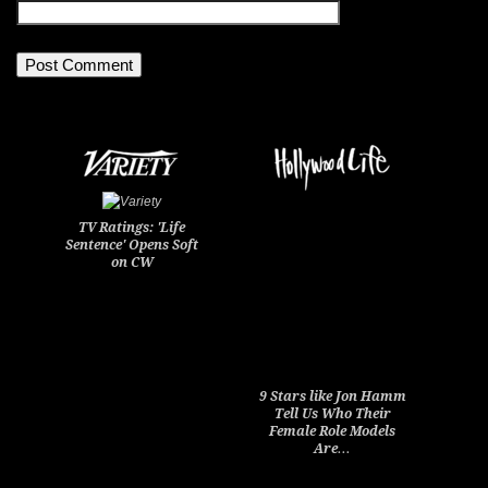
TV Ratings: 'Life
Sentence' Opens Soft
on CW
9 Stars like Jon Hamm
Tell Us Who Their
Female Role Models
Are…