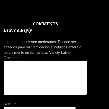
visita al Caribe
[FOTOS]
COMMENTS
Leave a Reply
GENTE
PHOTOS
12.02.16
12.01.16
Britney Spears a
Fotos de #TBT de
Los comentarios son moderados. Pueden ser
través de los años
Jennifer López
editados para su clarificación e incluidos entera o
parcialmente en las revistas Variety Latino.
Comment
GENTE
MÚSICA
12.01.16
12.01.16
Rihanna se hace la
10 récords que Drake
prueba de sida
ha batido en lo que
[FOTOS]
va del 2016
Name
*