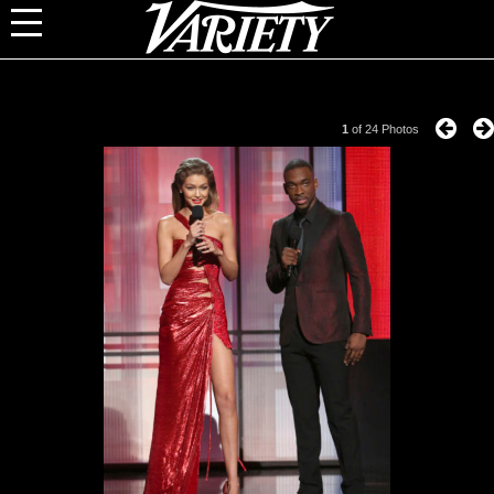
1
of
24
Photos