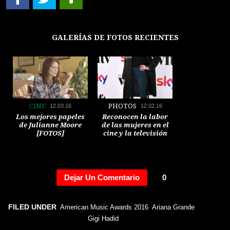
GALERÍAS DE FOTOS RECIENTES
CINE
PHOTOS
12.03.16
12.02.16
Los mejores papeles
Reconocen la labor
de Julianne Moore
de las mujeres en el
[FOTOS]
cine y la televisión
[FOTOS]
Dejar Un Comentario
0
GENTE
PHOTOS
12.02.16
12.02.16
FILED UNDER
American Music Awards 2016
Ariana Grande
Príncipe Harry
Famosos en Art Basel
comparte con
Miami[ FOTOS]
Gigi Hadid
Rihanna durante su