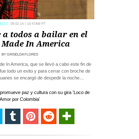
ENTE
09.02.14
|
10:47AM PT
 a todos a bailar en el
l Made In America
BY
GRISELDA FLORES
de In America, que se llevó a cabo este fin de
e todo un exito y para cerrar con broche de
 Juanes se encargó de despedir la noche…
promueve paz y cultura con su gira 'Loco de
Amor por Colombia'