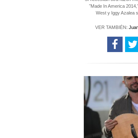
"Made In America 2014,
West y Iggy Azalea s
VER TAMBIÉN:
Juan