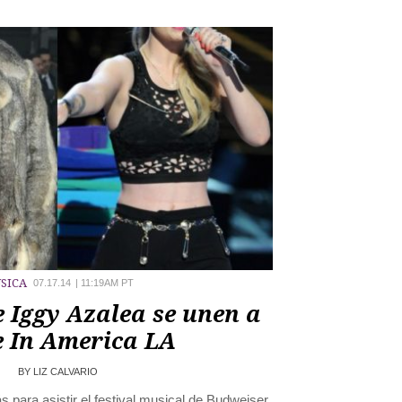
SICA
07.17.14
|
11:19AM PT
 Iggy Azalea se unen a
 In America LA
BY
LIZ CALVARIO
 para asistir el festival musical de Budweiser,