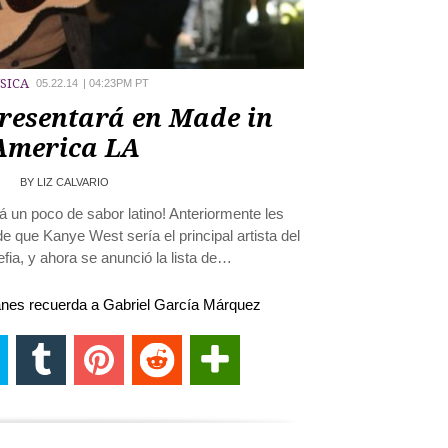
SICA
05.22.14
|
04:23PM PT
presentará en Made in
America LA
BY
LIZ CALVARIO
á un poco de sabor latino! Anteriormente les
e que Kanye West sería el principal artista del
defia, y ahora se anunció la lista de…
nes recuerda a Gabriel García Márquez