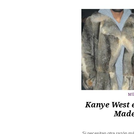
MÚ
Kanye West e
Made
Si necesitan otra razón más