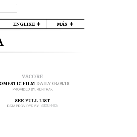
ENGLISH
MÁS
A
VSCORE
OMESTIC FILM
DAILY
03.09.18
PROVIDED BY:
RENTRAK
SEE FULL LIST
DATA PROVIDED BY: