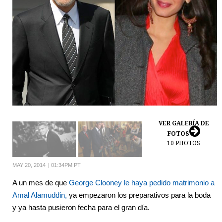
VER GALERÍA DE
FOTOS
10
PHOTOS
MAY 20, 2014
|
01:34PM PT
A un mes de que
George Clooney
le haya pedido matrimonio a
Amal Alamuddin,
ya empezaron los preparativos para la boda
y ya hasta pusieron fecha para el gran día.