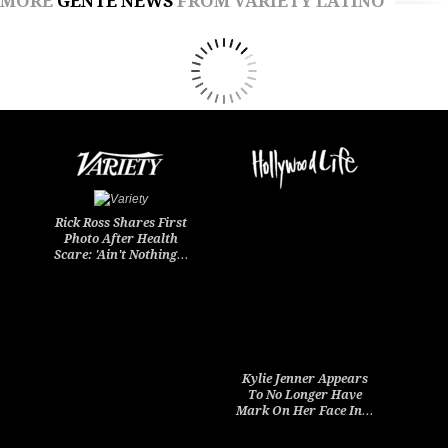
MORE
GENTE NEWS
FROM VARIETY LATINO
Rick Ross Shares First
Photo After Health
Scare: 'Ain't Nothing…
Kylie Jenner Appears
To No Longer Have
Mark On Her Face In…