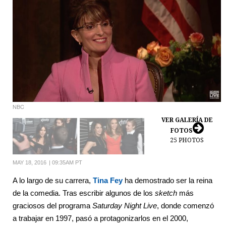
NBC
VER GALERÍA DE
FOTOS
25
PHOTOS
MAY 18, 2016
|
09:35AM PT
A lo largo de su carrera,
Tina Fey
ha demostrado ser la reina
de la comedia. Tras escribir algunos de los
sketch
más
graciosos del programa
Saturday Night Live
, donde comenzó
a trabajar en 1997, pasó a protagonizarlos en el 2000,