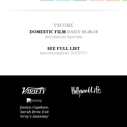
VSCORE
DOMESTIC FILM
DAILY
03.08.18
PROVIDED BY:
RENTRAK
SEE FULL LIST
DATA PROVIDED BY:
Jessica Capshaw,
Sarah Drew Exit
'Grey's Anatomy'