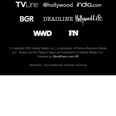
© Copyright 2018 Variety Media, LLC, a subsidiary of Penske Business Media,
LLC. Variety and the Flying V logos are trademarks of Variety Media, LLC.
Powered by
WordPress.com VIP
Variety411: Your production services resource