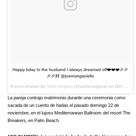
Happy bday to the husband I always dreamed off❤️❤️❤️🎉🎉
🎉🎉💃💃 @joemanganiello
A post shared by
Sofia Vergara
(@sofiavergara) on
Dec 28, 2015 at 9:29am PST
La pareja contrajo matrimonio durante una ceremonia como
sacada de un cuento de hadas el pasado domingo 22 de
noviembre, en el lujoso Mediterranean Ballroom del resort The
Breakers, en Palm Beach.