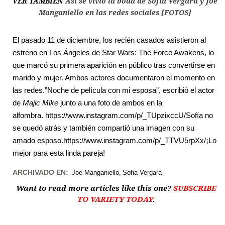
VER TAMBIÉN
Así se vivió la boda de Sofía Vergara y Joe
Manganiello en las redes sociales [FOTOS]
El pasado 11 de diciembre, los recién casados asistieron al
estreno en Los Ángeles de Star Wars: The Force Awakens, lo
que marcó su primera aparición en público tras convertirse en
marido y mujer. Ambos actores documentaron el momento en
las redes.”Noche de película con mi esposa”, escribió el actor
de
Majic Mike
junto a una foto de ambos en la
alfombra. https://www.instagram.com/p/_TUpzixccU/Sofía no
se quedó atrás y también compartió una imagen con su
amado esposo.https://www.instagram.com/p/_TTVU5rpXx/¡Lo
mejor para esta linda pareja!
ARCHIVADO EN:
Joe Manganiello
Sofia Vergara
Want to read more articles like this one?
SUBSCRIBE
TO VARIETY TODAY
.