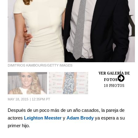
DIMITRIOS KAMBOURIS/GETTY IMAGES
VER GALERÍA DE
FOTOS
10
PHOTOS
MAY 18, 2015
|
12:35PM PT
Después de un poco más de un año casados, la pareja de
actores
Leighton Meester
y
Adam Brody
ya espera a su
primer hijo.