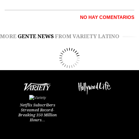
NO HAY COMENTARIOS
MORE
GENTE NEWS
FROM VARIETY LATINO
Netflix Subscribers
Streamed Record-
Breaking 350 Million
Hours…