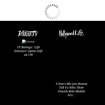
TV Ratings: 'Life
Sentence' Opens Soft
on CW
9 Stars like Jon Hamm
Tell Us Who Their
Female Role Models
Are…