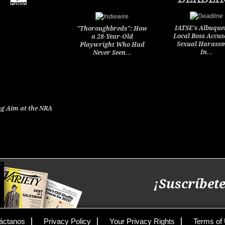
IATSE's Albuque
"Thoroughbreds": How
Local Boss Accus
a 28-Year-Old
Sexual Harass
Playwright Who Had
In…
Never Seen…
g Aim at the NRA
¡Suscríbete
áctanos
Privacy Policy
Your Privacy Rights
Terms of