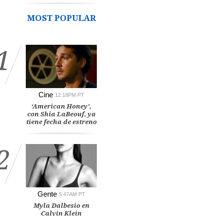
MOST POPULAR
1
Cine
12:18PM PT
‘American Honey’,
con Shia LaBeouf, ya
tiene fecha de estreno
2
Gente
5:47AM PT
Myla Dalbesio en
Calvin Klein