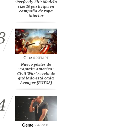
‘Perfectly Fit’: Modelo
size 10 participa en
campaña de ropa
interior
3
Cine
6:09PM PT
Nuevo póster de
‘Captain America:
Civil War’ revela de
qué lado está cada
Avenger [FOTOS]
4
Gente
2:47PM PT