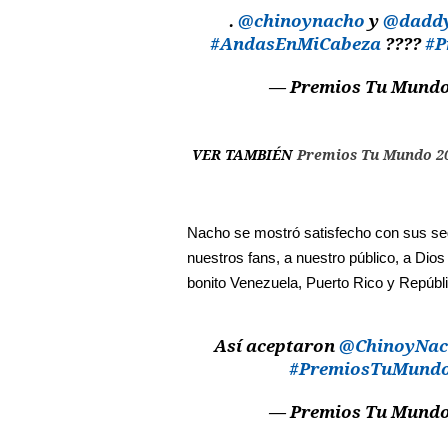
.
@chinoynacho
y
@daddy
#AndasEnMiCabeza
????
#P
— Premios Tu Mund
VER TAMBIÉN
Premios Tu Mundo 20
Nacho se mostró satisfecho con sus seg
nuestros fans, a nuestro público, a Dios
bonito Venezuela, Puerto Rico y Repúbli
Así aceptaron
@ChinoyNac
#PremiosTuMund
— Premios Tu Mund