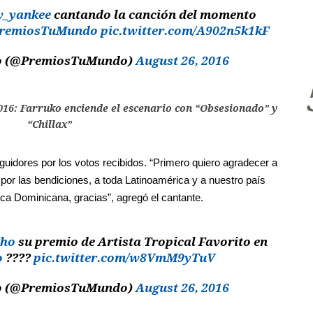
_yankee
cantando la canción del momento
remiosTuMundo
pic.twitter.com/A902n5k1kF
o (@PremiosTuMundo)
August 26, 2016
16: Farruko enciende el escenario con “Obsesionado” y
“Chillax”
uidores por los votos recibidos. “Primero quiero agradecer a
 por las bendiciones, a toda Latinoamérica y a nuestro país
ca Dominicana, gracias”, agregó el cantante.
ho
su premio de Artista Tropical Favorito en
o
????
pic.twitter.com/w8VmM9yTuV
o (@PremiosTuMundo)
August 26, 2016