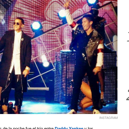
INSTAGRAM
de la noche fue el trío entre
Daddy Yankee
y los