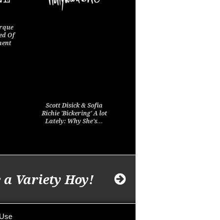
rque
ed Of
ment
Scott Disick & Sofia
Richie 'Bickering' A lot
Lately: Why She's…
 a Variety Hoy!
 Use