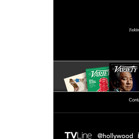
Takin
Cont