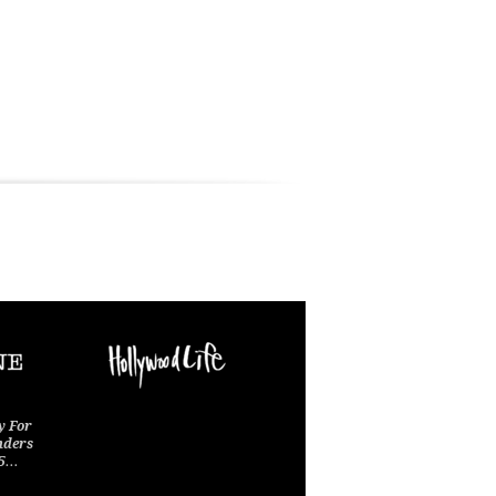
y For
nders
15…