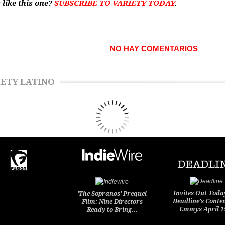
 like this one?
SUBSCRIBE TO VARIETY TODAY
.
NO HAY COMENTARIOS
ETY LATINO
Invites Out Toda
'The Sopranos' Prequel
Deadline's Conte
Film: Nine Directors
Emmys April 
Ready to Bring…