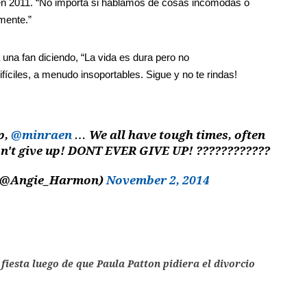
n 2011. “No importa si hablamos de cosas incómodas o
mente.”
 a una fan diciendo, “La vida es dura pero no
ciles, a menudo insoportables. Sigue y no te rindas!
p,
@minraen
… We all have tough times, often
n't give up! DONT EVER GIVE UP! ????????????
(@Angie_Harmon)
November 2, 2014
fiesta luego de que Paula Patton pidiera el divorcio