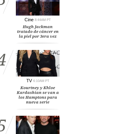
Cine
8:44AM PT
Hugh Jackman
tratado de cáncer en
la piel por 3era vez
4
TV
6:10AM PT
Kourtney y Khloe
Kardashian se van a
los Hamptons para
nueva serie
5