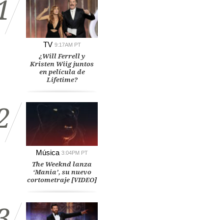
1
TV
9:17AM PT
¿Will Ferrell y
Kristen Wiig juntos
en película de
Lifetime?
2
Música
3:04PM PT
The Weeknd lanza
‘Mania’, su nuevo
cortometraje [VIDEO]
3