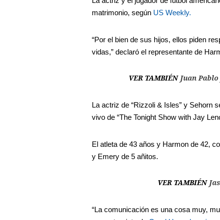
La actriz y el jugador de fútbol ameri
matrimonio, según
US Weekly.
“Por el bien de sus hijos, ellos piden 
vidas,” declaró el representante de Har
VER TAMBIÉN
Juan Pablo 
La actriz de “Rizzoli & Isles” y Sehor
vivo de “The Tonight Show with Jay Len
El atleta de 43 años y Harmon de 42, co
y Emery de 5 añitos.
VER TAMBIÉN
Ja
“La comunicación es una cosa muy, muy 