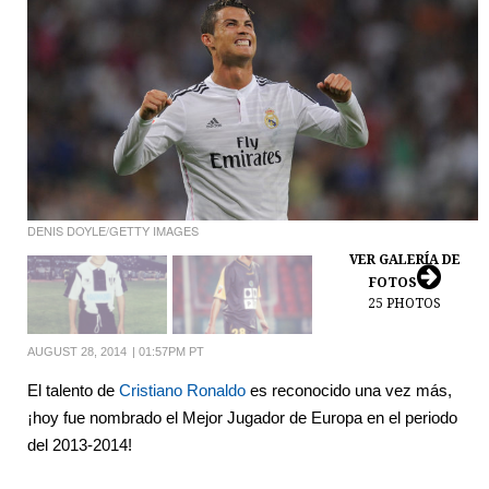
DENIS DOYLE/GETTY IMAGES
VER GALERÍA DE
FOTOS
25
PHOTOS
AUGUST 28, 2014
|
01:57PM PT
El talento de
Cristiano Ronaldo
es reconocido una vez más,
¡hoy fue nombrado el Mejor Jugador de Europa en el periodo
del 2013-2014!