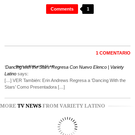
Comments
1
1 COMENTARIO
‘Dancing with the Stars’ Regresa Con Nuevo Elenco | Variety
March 4, 2014 at 10:57 am
Latino
says:
[…] VER También: Erin Andrews Regresa a ‘Dancing With the
Stars’ Como Presentadora […]
MORE
TV NEWS
FROM VARIETY LATINO