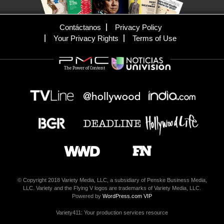
Contáctanos
Privacy Policy
Your Privacy Rights
Terms of Use
The Power of Content
© Copyright 2018 Variety Media, LLC, a subsidiary of Penske Business Media,
LLC. Variety and the Flying V logos are trademarks of Variety Media, LLC.
Powered by
WordPress.com VIP
Variety411: Your production services resource