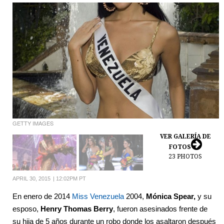
GETTY IMAGES
VER GALERÍA DE
FOTOS
23
PHOTOS
APRIL 30, 2015
|
12:02PM PT
En enero de 2014
Miss Venezuela
2004,
Mónica Spear,
y su
esposo,
Henry Thomas Berry
, fueron asesinados frente de
su hija de 5 años durante un robo donde los asaltaron después