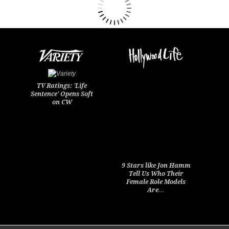
TV Ratings: 'Life
Sentence' Opens Soft
on CW
9 Stars like Jon Hamm
Tell Us Who Their
Female Role Models
Are…