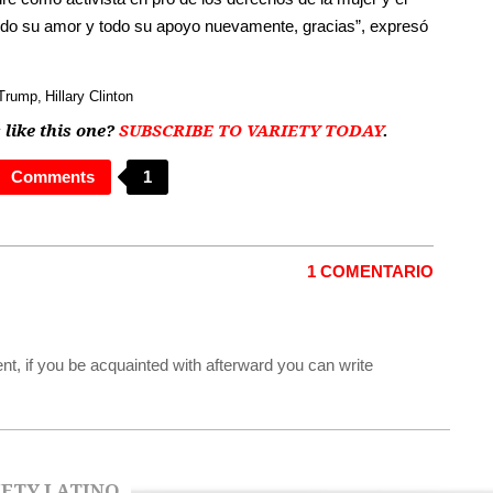
do su amor y todo su apoyo nuevamente, gracias”, expresó
 Trump
Hillary Clinton
 like this one?
SUBSCRIBE TO VARIETY TODAY
.
Comments
1
1 COMENTARIO
ent, if you be acquainted with afterward you can write
ETY LATINO