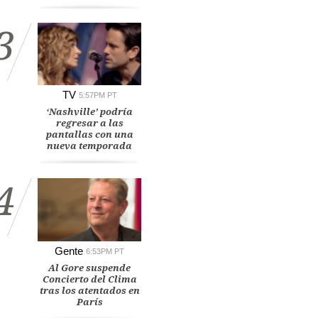
3
TV
5:57PM PT
‘Nashville’ podría
regresar a las
pantallas con una
nueva temporada
4
Gente
6:53PM PT
Al Gore suspende
Concierto del Clima
tras los atentados en
París