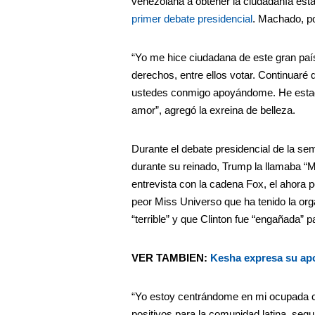
venezolana a obtener la ciudadanía est
primer debate presidencial
. Machado, po
“Yo me hice ciudadana de este gran país
derechos, entre ellos votar. Continuaré
ustedes conmigo apoyándome. He estado
amor”, agregó la exreina de belleza.
Durante el debate presidencial de la s
durante su reinado, Trump la llamaba “M
entrevista con la cadena Fox, el ahora p
peor Miss Universo que ha tenido la org
“terrible” y que Clinton fue “engañada” p
VER TAMBIEN:
Kesha expresa su ap
“Yo estoy centrándome en mi ocupada c
positivos para la comunidad latina, segu