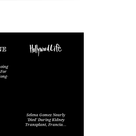
oing
 For
Jong-
Selena Gomez Nearly
'Died' During Kidney
Transplant, Francia…