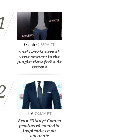
1
Gente
1:53PM PT
Gael García Bernal:
Serie ‘Mozart in the
Jungle’ tiene fecha de
estreno
2
TV
7:02AM PT
Sean “Diddy” Combs
producirá comedia
inspirada en su
asistente