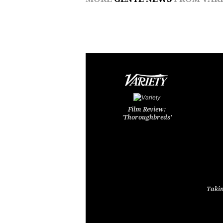
Film Review:
'Thoroughbreds'
Takin