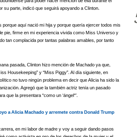
adounidense para poder hacer mención de ella durante el
r su parte, indicó que seguirá apoyando a Clinton.
 porque aquí nació mi hija y porque quería ejercer todos mis
 de pie, firme en mi experiencia vivida como Miss Universo y
 tan complacida por tantas palabras amables, por tanto
emana pasada, Clinton hizo mención de Machado ya que,
iss Housekeeping” y “Miss Piggy”. Al día siguiente, en
olítico no tuvo ningún problema en decir que Alicia ha sido la
anización. Agregó que la también actriz tenía un pasado
ara que la presentara “como un ‘ángel“’.
oyo a Alicia Machado y arremete contra Donald Trump
arrera, en mi labor de madre y voy a seguir dando pasos
iré como activista en pro de los derechos de la mujer y el