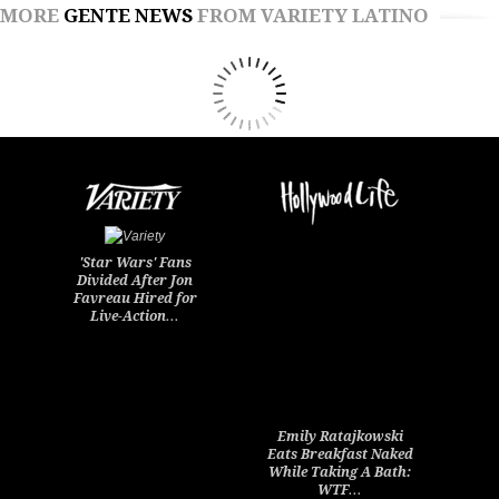
MORE
GENTE NEWS
FROM VARIETY LATINO
'Star Wars' Fans
Divided After Jon
Favreau Hired for
Live-Action…
Emily Ratajkowski
Eats Breakfast Naked
While Taking A Bath:
WTF…