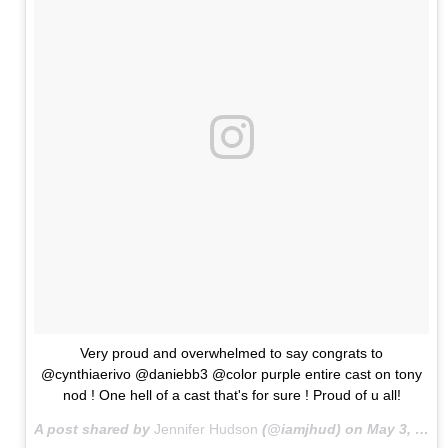
Very proud and overwhelmed to say congrats to
@cynthiaerivo @daniebb3 @color purple entire cast on tony
nod ! One hell of a cast that's for sure ! Proud of u all!
A post shared by
Jennifer Hudson
(@iamjhud) on
May 3, 2016 at 9:26am PDT