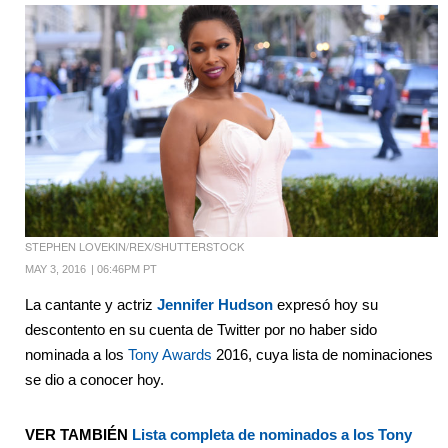
STEPHEN LOVEKIN/REX/SHUTTERSTOCK
MAY 3, 2016
|
06:46PM PT
La cantante y actriz
Jennifer Hudson
expresó hoy su
descontento en su cuenta de Twitter por no haber sido
nominada a los
Tony Awards
2016, cuya lista de nominaciones
se dio a conocer hoy.
VER TAMBIÉN
Lista completa de nominados a los Tony