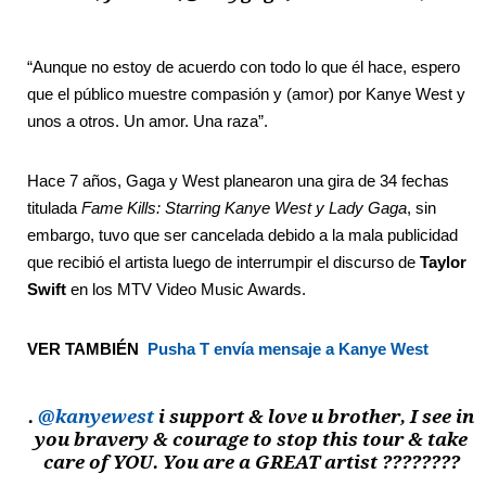
“Aunque no estoy de acuerdo con todo lo que él hace, espero
que el público muestre compasión y (amor) por Kanye West y
unos a otros. Un amor. Una raza”.
Hace 7 años, Gaga y West planearon una gira de 34 fechas
titulada
Fame Kills: Starring Kanye West y Lady Gaga
, sin
embargo, tuvo que ser cancelada debido a la mala publicidad
que recibió el artista luego de interrumpir el discurso de
Taylor
Swift
en los MTV Video Music Awards.
VER TAMBIÉN
Pusha T envía mensaje a Kanye West
.
@kanyewest
i support & love u brother, I see in
you bravery & courage to stop this tour & take
care of YOU. You are a GREAT artist ????????