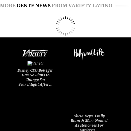
MORE
GENTE NEWS
FROM VARIETY LATINO
Disney CEO Bob Iger
Has No Plans to
Change Fox
Searchlight After…
Alicia Keys, Emily
Blunt & More Named
As Honorees For
Variety's…