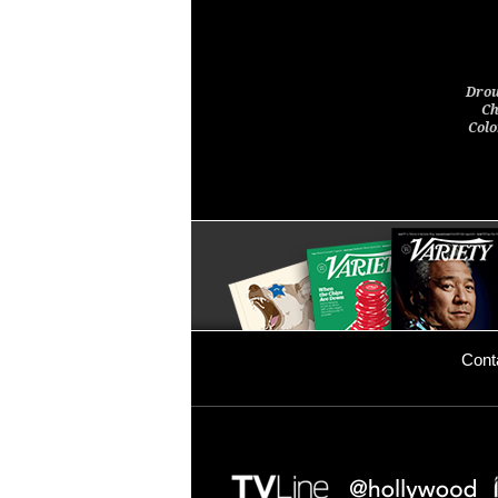
Drou
Ch
Colo
Cont