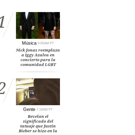
1
Música
9:05AM PT
Nick Jonas reemplaza
a Iggy Azalea en
concierto para la
comunidad LGBT
2
Gente
7:18AM PT
Revelan el
significado del
tatuaje que Justin
Bieber se hizo en la