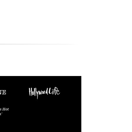
s Hot
n'