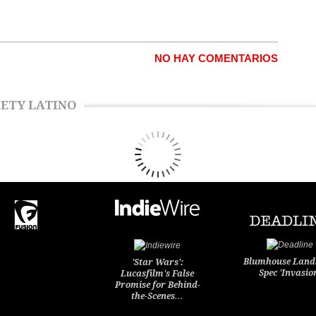
NO HAY COMENTARIOS
ETY LATINO
Blumhouse Land
'Star Wars':
Spec 'Invasio
Lucasfilm's False
Promise for Behind-
the-Scenes…