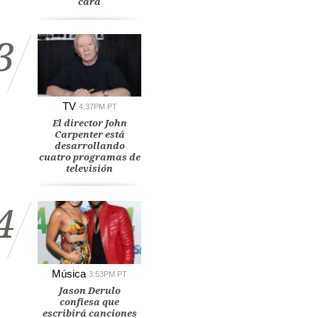
cara
3
TV
4:37PM PT
El director John
Carpenter está
desarrollando
cuatro programas de
televisión
4
Música
3:53PM PT
Jason Derulo
confiesa que
escribirá canciones