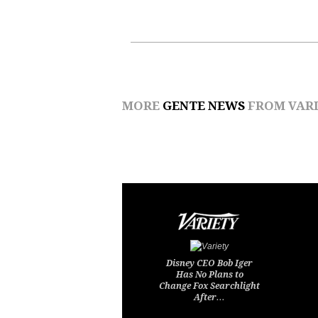
MORE
GENTE NEWS
FROM VARI
Disney CEO Bob Iger
Has No Plans to
Change Fox Searchlight
After…