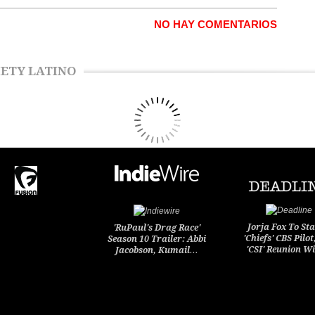
NO HAY COMENTARIOS
ETY LATINO
Jorja Fox To Sta
'RuPaul's Drag Race'
'Chiefs' CBS Pilot
Season 10 Trailer: Abbi
'CSI' Reunion W
Jacobson, Kumail…