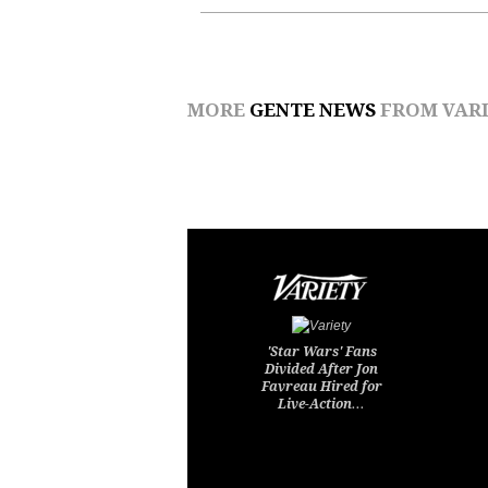
MORE
GENTE NEWS
FROM VARI
'Star Wars' Fans
Divided After Jon
Favreau Hired for
Live-Action…