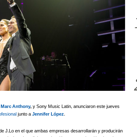
r
Marc Anthony
,
y
Sony Music Latin
, anunciaron este jueves
ofesional
junto a
Jennifer López
.
 de J.Lo en el que ambas empresas
desarrollarán y producirán