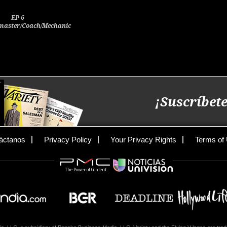
EP 6
aster/Coach/Mechanic
¡Suscríbete
áctanos
Privacy Policy
Your Privacy Rights
Terms of
The Power of Content