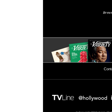
Brewm
Cont