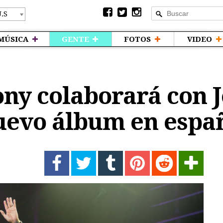
MÚSICA
GENTE
FOTOS
VIDEO
ny colaborará con J
uevo álbum en espa