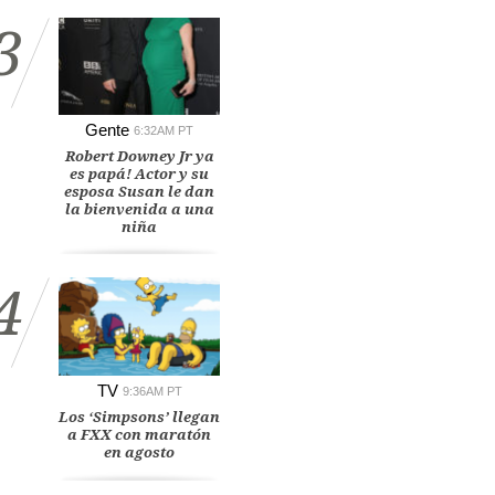
3
Gente
6:32AM PT
Robert Downey Jr ya
es papá! Actor y su
esposa Susan le dan
la bienvenida a una
niña
4
TV
9:36AM PT
Los ‘Simpsons’ llegan
a FXX con maratón
en agosto