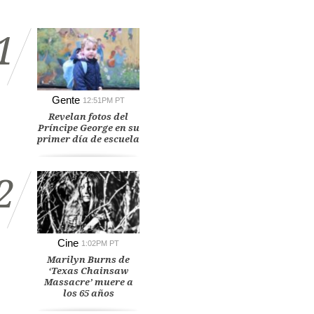
1
Gente
12:51PM PT
Revelan fotos del
Príncipe George en su
primer día de escuela
2
Cine
1:02PM PT
Marilyn Burns de
‘Texas Chainsaw
Massacre’ muere a
los 65 años