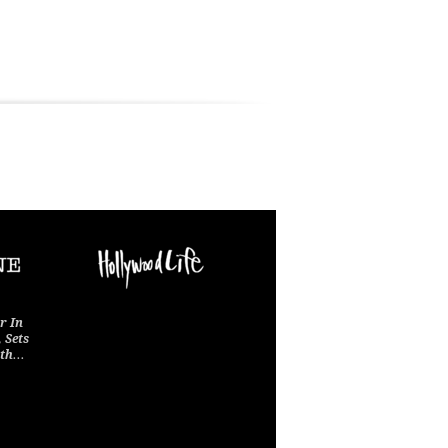
r In
, Sets
ith…