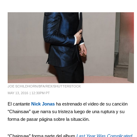
JOE SCHILDHORN/BFA/REX/SHUTTERSTOCK
MAY 13, 2016
|
12:30PM PT
El cantante
Nick Jonas
ha estrenado el video de su canción
“Chainsaw” que narra su tristeza luego de una ruptura y su
forma de pasar página sobre la situación.
“Chainsaw” forma parte del album
Last Year Was Complicated