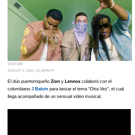
YOUTUBE
AUGUST 5, 2016
|
03:56PM PT
El dúo puertorriqueño
Zion
y
Lennox
colaboró con el
colombiano
J Balvin
para lanzar el tema “Otra Vez”, el cual
llega acompañado de un sensual video musical.