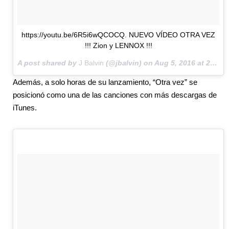
https://youtu.be/6R5i6wQCOCQ. NUEVO VÍDEO OTRA VEZ
!!! Zion y LENNOX !!!
A post shared by
J Balvin
(@jbalvin) on
Aug 5, 2016 at 2:42pm PDT
Además, a solo horas de su lanzamiento, “Otra vez” se
posicionó como una de las canciones con más descargas de
iTunes.