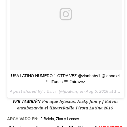
USA LATINO NUMERO 1 OTRA VEZ @zionbaby1 @lennoxzl
!!! iTunes !!!! #otravez
A post shared by
J Balvin
(@jbalvin) on
Aug 5, 2016 at 10:11am PDT
VER TAMBIÉN
Enrique Iglesias, Nicky Jam y J Balvin
encabezarán el iHeartRadio Fiesta Latina 2016
ARCHIVADO EN:
J Balvin
Zion y Lennox