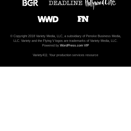
© Copyright 2018 Variety Media, LLC, a subsidiary of Penske Business Media,
LLC. Variety and the Flying V logos are trademarks of Variety Media, LLC.
Powered by
WordPress.com VIP
Variety411: Your production services resource