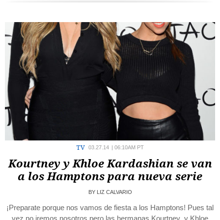
TV
03.27.14
|
06:10AM PT
Kourtney y Khloe Kardashian se van
a los Hamptons para nueva serie
BY
LIZ CALVARIO
¡Preparate porque nos vamos de fiesta a los Hamptons! Pues tal
vez no iremos nosotros pero las hermanas Kourtney y Khloe