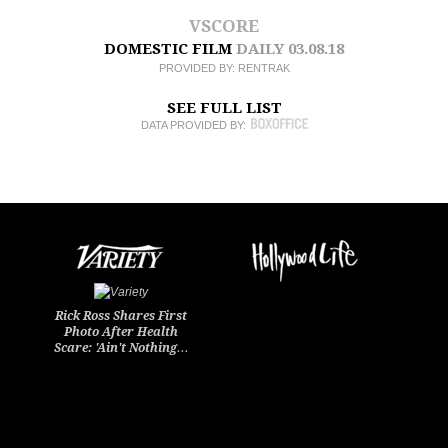
VSCORE
DOMESTIC FILM
DAILY
03.08.18
PROVIDED BY:
RENTRAK
SEE FULL LIST
DATA PROVIDED BY:
Rick Ross Shares First
Photo After Health
Scare: 'Ain't Nothing…