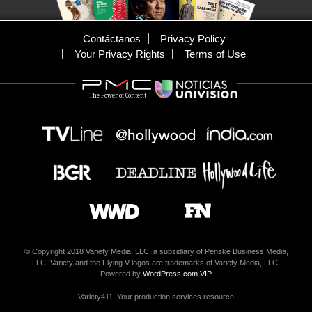
Contáctanos
Privacy Policy
Your Privacy Rights
Terms of Use
The Power of Content
© Copyright 2018 Variety Media, LLC, a subsidiary of Penske Business Media,
LLC. Variety and the Flying V logos are trademarks of Variety Media, LLC.
Powered by
WordPress.com VIP
Variety411: Your production services resource