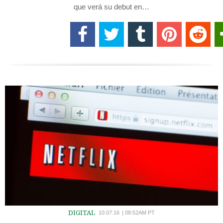
que verá su debut en…
DIGITAL
10.07.16
|
08:52AM PT