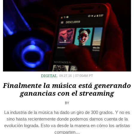
DIGITAL
09.27.16
|
07:00AM PT
Finalmente la música está generando
ganancias con el streaming
BY
La industria de la música ha dado un giro de 300 grados. Y no es
sino hasta recientemente donde podemos darnos cuenta de la
evolución lograda. Esto va desde la manera en cómo los artistas
comparten…