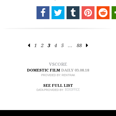
1
2
3
4
5
…
88
VSCORE
DOMESTIC FILM
DAILY
03.08.18
PROVIDED BY:
RENTRAK
SEE FULL LIST
DATA PROVIDED BY: