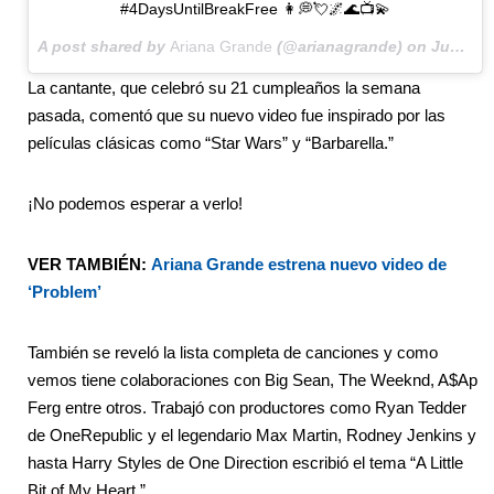
#4DaysUntilBreakFree 👩💭💘🌌🌊📺💫
A post shared by
Ariana Grande
(@arianagrande) on
Jun 28, 2014 at 6:26pm PDT
La cantante, que celebró su 21 cumpleaños la semana
pasada, comentó que su nuevo video fue inspirado por las
películas clásicas como “Star Wars” y “Barbarella.”
¡No podemos esperar a verlo!
VER TAMBIÉN:
Ariana Grande estrena nuevo video de
‘Problem’
También se reveló la lista completa de canciones y como
vemos tiene colaboraciones con Big Sean, The Weeknd, A$Ap
Ferg entre otros. Trabajó con productores como Ryan Tedder
de OneRepublic y el legendario Max Martin, Rodney Jenkins y
hasta Harry Styles de One Direction escribió el tema “A Little
Bit of My Heart.”