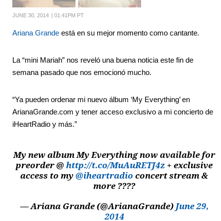
JUNE 30, 2014
|
01:41PM PT
Ariana Grande
está en su mejor momento como cantante.
La “mini Mariah” nos reveló una buena noticia este fin de
semana pasado que nos emocionó mucho.
“Ya pueden ordenar mi nuevo álbum ‘My Everything’ en
ArianaGrande.com y tener acceso exclusivo a mi concierto de
iHeartRadio y más.”
My new album My Everything now available for
preorder @
http://t.co/MuAuRETJ4z
+ exclusive
access to my
@iheartradio
concert stream &
more ????
— Ariana Grande (@ArianaGrande)
June 29,
2014