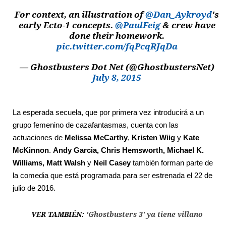
For context, an illustration of
@Dan_Aykroyd
's
early Ecto-1 concepts.
@PaulFeig
& crew have
done their homework.
pic.twitter.com/fqPcqRJqDa
— Ghostbusters Dot Net (@GhostbustersNet)
July 8, 2015
La esperada secuela, que por primera vez introducirá a un
grupo femenino de cazafantasmas, cuenta con las
actuaciones de
Melissa McCarthy
,
Kristen Wiig
y
Kate
McKinnon
.
Andy Garcia, Chris Hemsworth, Michael K.
Williams, Matt Walsh
y
Neil Casey
también forman parte de
la comedia que está programada para ser estrenada el 22 de
julio de 2016.
VER TAMBIÉN:
'Ghostbusters 3' ya tiene villano