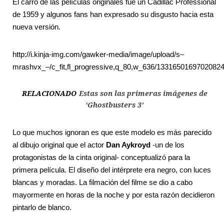
El carro de las películas originales fue un Cadillac Professional
de 1959 y algunos fans han expresado su disgusto hacia esta
nueva versión.
http://i.kinja-img.com/gawker-media/image/upload/s–
mrashvx_–/c_fit,fl_progressive,q_80,w_636/13316501697020824
RELACIONADO
Estas son las primeras imágenes de
‘Ghostbusters 3’
Lo que muchos ignoran es que este modelo es más parecido
al dibujo original que el actor
Dan Aykroyd
-un de los
protagonistas de la cinta original- conceptualizó para la
primera película. El diseño del intérprete era negro, con luces
blancas y moradas. La filmación del filme se dio a cabo
mayormente en horas de la noche y por esta razón decidieron
pintarlo de blanco.