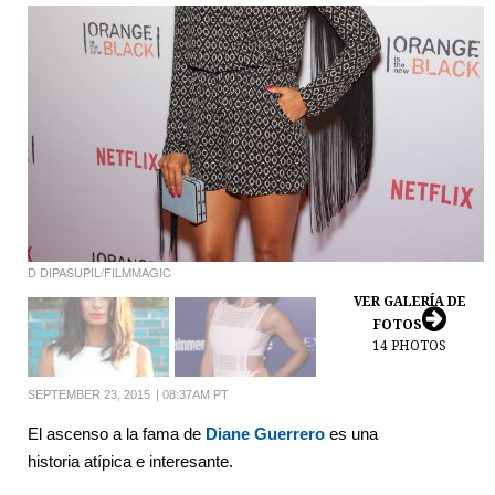
D DIPASUPIL/FILMMAGIC
VER GALERÍA DE
FOTOS
14
PHOTOS
SEPTEMBER 23, 2015
|
08:37AM PT
El ascenso a la fama de
Diane Guerrero
es una
historia atípica e interesante.