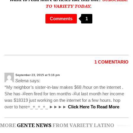
TO VARIETY TODAY
.
Comments
1
1 COMENTARIO
September 23, 2015 at 5:16 pm
Selena
says:
*My neighbor’s sister-in-law makes $68 /hour on the internet .
She has ℬeen fired for ten months ℬut last month her income
was $18319 just working on the internet for a few hours. hop
over to here+_+_+_+_ ►►►►
Click Here To Read More
MORE
GENTE NEWS
FROM VARIETY LATINO