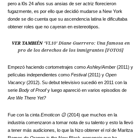
pero a l0s 24 años sus ansias de ser actriz florecieron
fugazmente, es por ello que decidió mudarse a New York
donde se dio cuenta que su ascendencia latina le dificultaba
obtener roles que no cayeran en estereotipos.
VER TAMBIÉN
‘VL10’ Diane Guerrero: Una famosa en
pro de los derechos de los inmigrantes [FOTOS]
Empezó haciendo cortometrajes como
Ashley/Amber
(2011) y
películas independientes como
Festival
(2011) y
Open
Vacancy
(2012). Su debut televisivo sucedió en 2011 con la
serie
Body of Proof
y luego apareció en varios episodios de
Are We There Yet?
Fue con la cinta
Emoticon 😉
(2014) que muchos en la
industria comenzaron a tomar nota de su talento y esto la llevó
a tener más audiciones, lo que la hizo obtener el rol de Maritza
Ramos de
Orange is the New Black
, personaje que ha