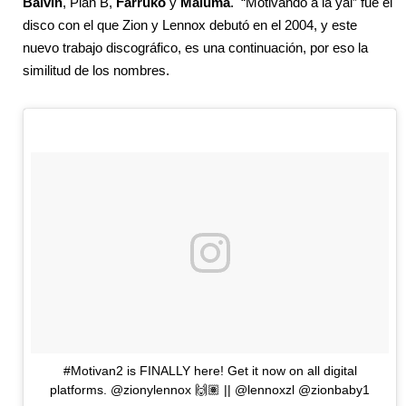
Balvin
, Plan B,
Farruko
y
Maluma
. “Motivando a la yal” fue el
disco con el que Zion y Lennox debutó en el 2004, y este
nuevo trabajo discográfico, es una continuación, por eso la
similitud de los nombres.
#Motivan2 is FINALLY here! Get it now on all digital
platforms. @zionylennox 🙌🏽 || @lennoxzl @zionbaby1