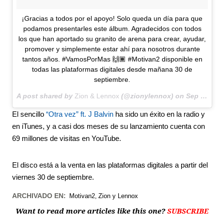
¡Gracias a todos por el apoyo! Solo queda un día para que
podamos presentarles este álbum. Agradecidos con todos
los que han aportado su granito de arena para crear, ayudar,
promover y simplemente estar ahí para nosotros durante
tantos años. #VamosPorMas 🙌🏾 #Motivan2 disponible en
todas las plataformas digitales desde mañana 30 de
septiembre.
A post shared by
Zion & Lennox
(@zionylennox) on
Sep 29, 2016 at 6:06pm PDT
El sencillo
“Otra vez” ft. J Balvin
ha sido un éxito en la radio y
en iTunes, y a casi dos meses de su lanzamiento cuenta con
69 millones de visitas en YouTube.
El disco está a la venta en las plataformas digitales a partir del
viernes 30 de septiembre.
ARCHIVADO EN:
Motivan2
Zion y Lennox
Want to read more articles like this one?
SUBSCRIBE