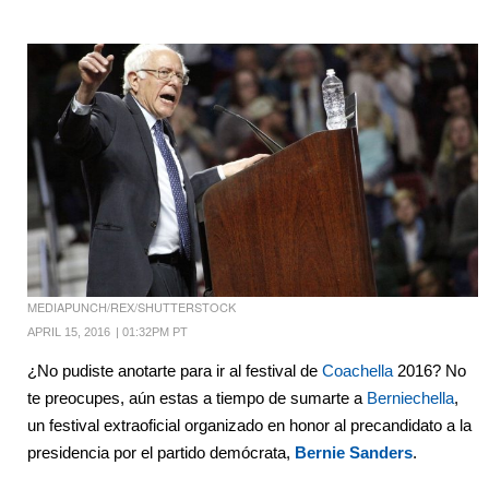
MEDIAPUNCH/REX/SHUTTERSTOCK
APRIL 15, 2016
|
01:32PM PT
¿No pudiste anotarte para ir al festival de
Coachella
2016? No
te preocupes, aún estas a tiempo de sumarte a
Berniechella
,
un festival extraoficial organizado en honor al precandidato a la
presidencia por el partido demócrata,
Bernie Sanders
.