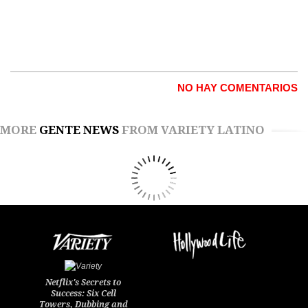
NO HAY COMENTARIOS
MORE
GENTE NEWS
FROM VARIETY LATINO
Netflix's Secrets to
Success: Six Cell
Towers, Dubbing and