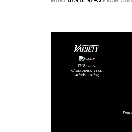
MORE
GENTE NEWS
FROM VARI
TV Review:
'Champions,' From
Mindy Kaling
Takin