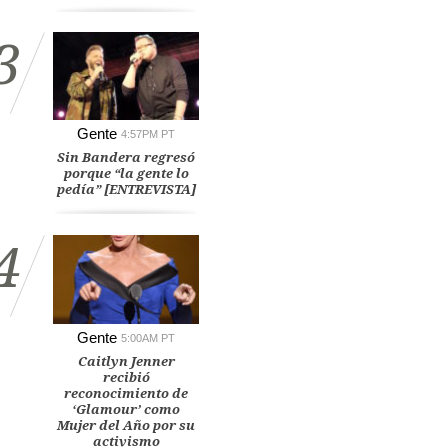
3
Gente
4:57PM PT
Sin Bandera regresó
porque “la gente lo
pedía” [ENTREVISTA]
4
Gente
5:00AM PT
Caitlyn Jenner
recibió
reconocimiento de
‘Glamour’ como
Mujer del Año por su
activismo