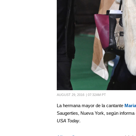
AUGUST 29, 2016
|
07:32AM PT
La hermana mayor de la cantante
Mari
Saugerties, Nueva York, según informa e
USA Today
.