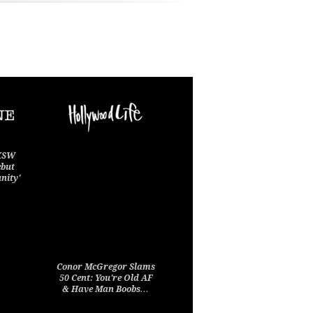
SXSW
ebut
nity'
Conor McGregor Slams
50 Cent: You're Old AF
& Have Man Boobs…