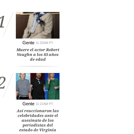
1
Gente
11:25AM PT
Muere el actor Robert
Vaughn a los 83 años
de edad
2
Gente
11:22AM PT
Así reaccionaron las
celebridades ante el
asesinato de los
periodistas del
estado de Virginia