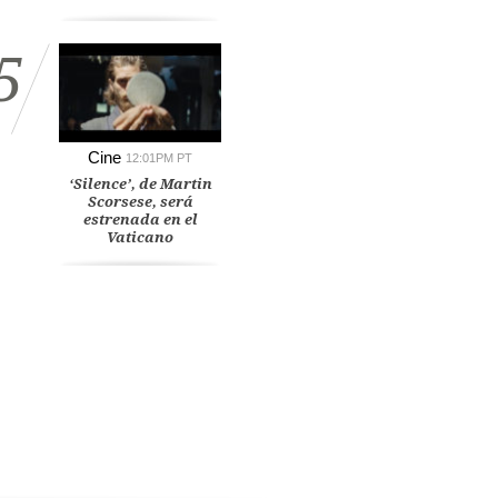
5
Cine
12:01PM PT
‘Silence’, de Martin
Scorsese, será
estrenada en el
Vaticano