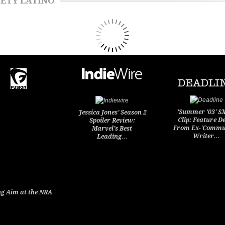
ETY LATINO
'Summer '03' 
'Jessica Jones' Season 2
Clip: Feature D
Spoiler Review:
From Ex-'Commu
Marvel's Best
Writer…
Leading…
g Aim at the NRA