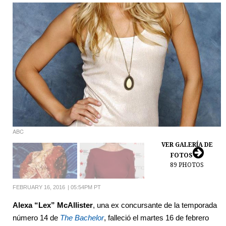
ABC
VER GALERÍA DE
FOTOS
89
PHOTOS
FEBRUARY 16, 2016
|
05:54PM PT
Alexa “Lex” McAllister
, una ex concursante de la temporada
número 14 de
The Bachelor
, falleció el martes 16 de febrero