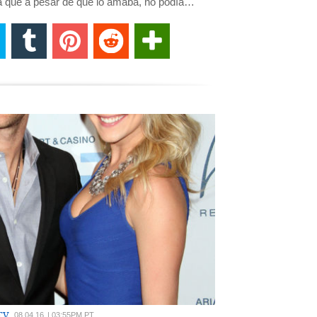
sa que a pesar de que lo amaba, no podía…
TV
08.04.16
|
03:55PM PT