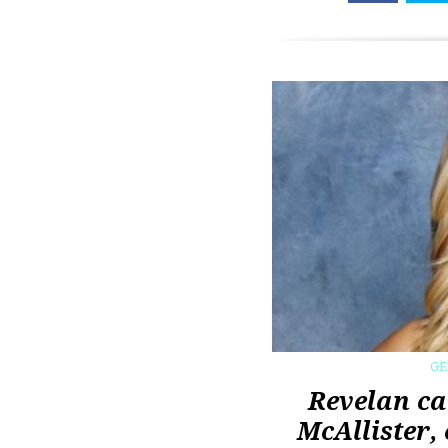
G
Revelan ca
McAllister,