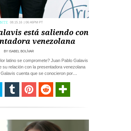
ENTE
08.15.16
|
06:46PM PT
lavis está saliendo con
ntadora venezolana
BY
ISABEL BOLÍVAR
elor latino se compromete? Juan Pablo Galavis
 su relación con la presentadora venezolana
. Galavis cuenta que se conocieron por…