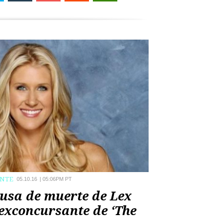
ENTE
05.10.16
|
05:06PM PT
usa de muerte de Lex
 exconcursante de ‘The