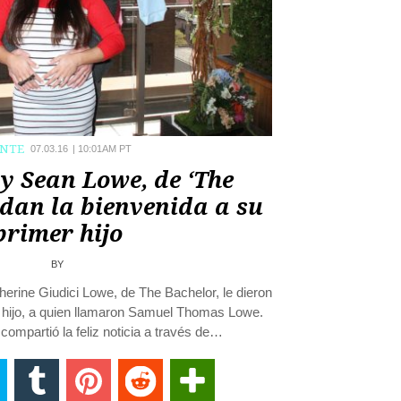
ENTE
07.03.16
|
10:01AM PT
y Sean Lowe, de ‘The
e dan la bienvenida a su
primer hijo
BY
erine Giudici Lowe, de The Bachelor, le dieron
r hijo, a quien llamaron Samuel Thomas Lowe.
compartió la feliz noticia a través de…