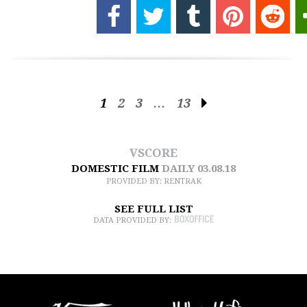
1
2
3
…
13
VSCORE
DOMESTIC FILM
DAILY
03.08.18
PROVIDED BY:
RENTRAK
SEE FULL LIST
DATA PROVIDED BY: