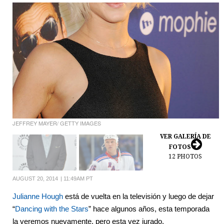
JEFFREY MAYER/ GETTY IMAGES
VER GALERÍA DE
FOTOS
12
PHOTOS
AUGUST 20, 2014
|
11:49AM PT
Julianne Hough
está de vuelta en la televisión y luego de dejar
“
Dancing with the Stars
” hace algunos años, esta temporada
la veremos nuevamente, pero esta vez jurado.