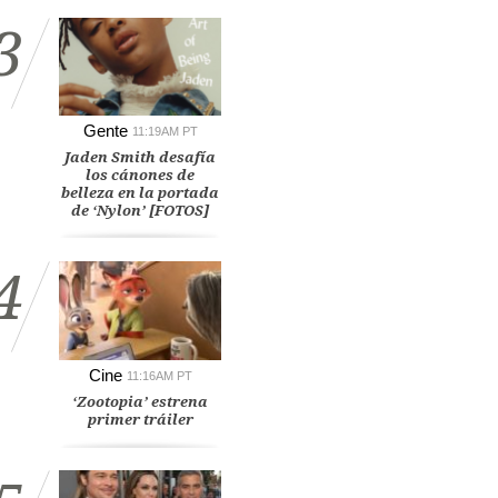
3
Gente
11:19AM PT
Jaden Smith desafía
los cánones de
belleza en la portada
de ‘Nylon’ [FOTOS]
4
Cine
11:16AM PT
‘Zootopia’ estrena
primer tráiler