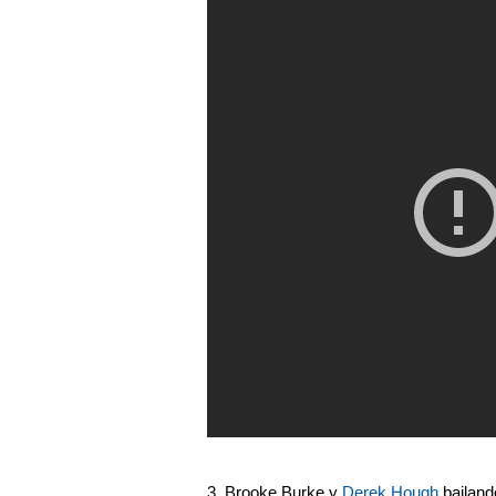
3. Brooke Burke y
Derek Hough
bailand