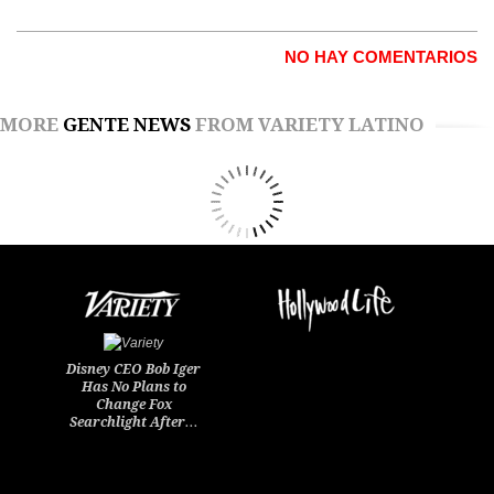
NO HAY COMENTARIOS
MORE
GENTE NEWS
FROM VARIETY LATINO
Disney CEO Bob Iger
Has No Plans to
Change Fox
Searchlight After…