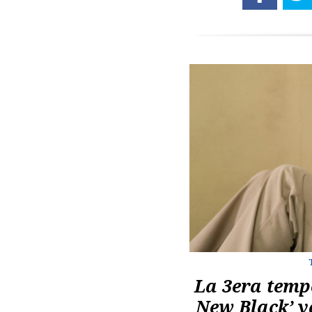
La 3era temp
New Black’ ya