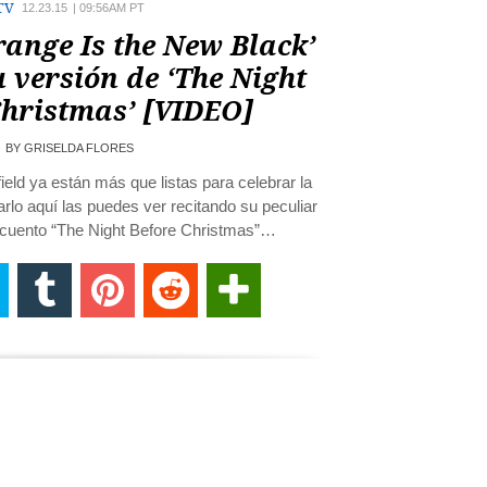
TV
12.23.15
|
09:56AM PT
range Is the New Black’
 versión de ‘The Night
Christmas’ [VIDEO]
BY
GRISELDA FLORES
field ya están más que listas para celebrar la
rlo aquí las puedes ver recitando su peculiar
o cuento “The Night Before Christmas”…