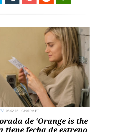
TV
03.02.15
|
03:01PM PT
orada de ‘Orange is the
 tiene fecha de estreno