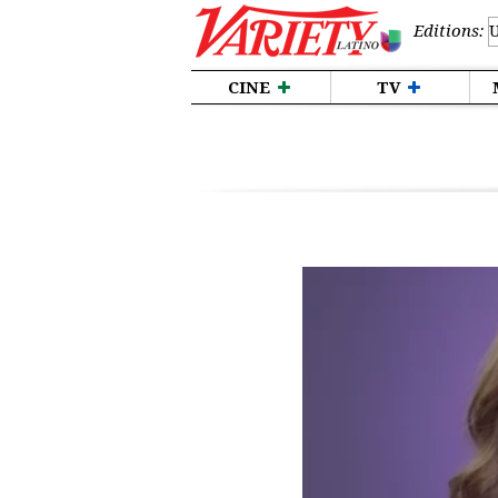
Editions:
CINE
TV