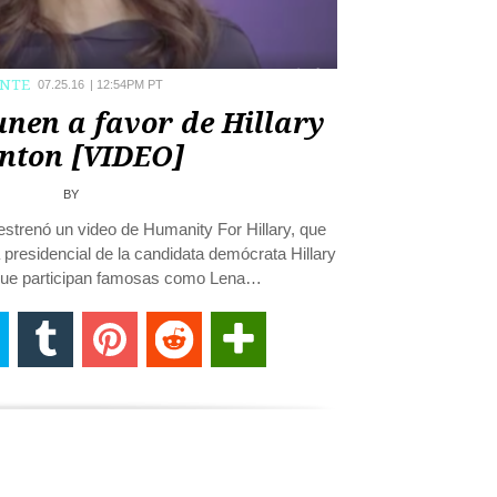
ENTE
07.25.16
|
12:54PM PT
nen a favor de Hillary
inton [VIDEO]
BY
 estrenó un video de Humanity For Hillary, que
presidencial de la candidata demócrata Hillary
l que participan famosas como Lena…