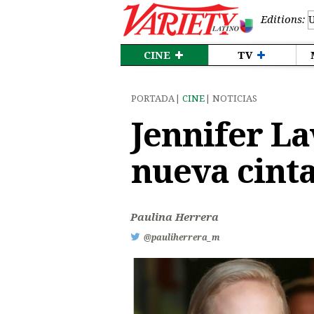
Editions:
CINE
TV
PORTADA
CINE
NOTICIAS
Jennifer La
nueva cint
Paulina Herrera
@pauliherrera_m