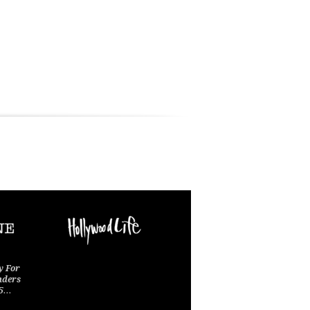
y For
nders
15…