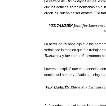
La estrella de
The Hunger Games
le co
que las actrices serán hermanas en el l
orden. Su sueño es ser azafata. Ella tra
VER TAMBIÉN
Jennifer Lawrence 
s
La actriz de 25 años dijo que los hombres
señalando lo mágico que fue trabajar co
Trainwreck
y fue como: ‘Sí, estamos hec
Lawrence explicó que esa conexión con
sentido del humor y añadió que ninguna 
VER TAMBIÉN
Khloé Kardashian se
Acá puedes ver el video de la entrevista