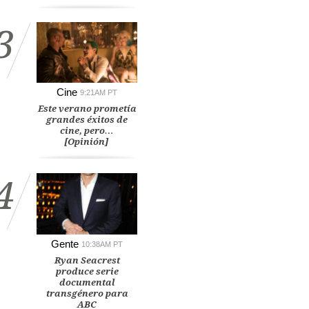
3
Cine
9:21AM PT
Este verano prometía
grandes éxitos de
cine, pero…
[Opinión]
4
Gente
10:38AM PT
Ryan Seacrest
produce serie
documental
transgénero para
ABC