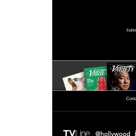
Takin
Cont