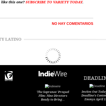
 like this one?
SUBSCRIBE TO VARIETY TODAY
.
NO HAY COMENTARIOS
TY LATINO
Invites Out Toda
'The Sopranos' Prequel
Deadline's Conte
Film: Nine Directors
Emmys April 
Ready to Bring…