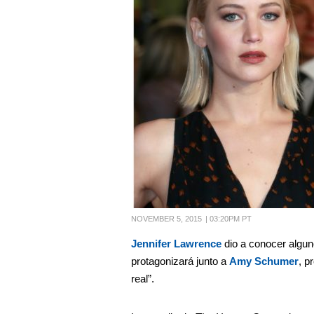
NOVEMBER 5, 2015
|
03:20PM PT
Jennifer Lawrence
dio a conocer algun
protagonizará junto a
Amy Schumer
, p
real”.