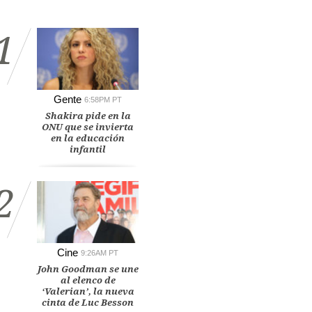
1
Gente
6:58PM PT
Shakira pide en la
ONU que se invierta
en la educación
infantil
2
Cine
9:26AM PT
John Goodman se une
al elenco de
‘Valerian’, la nueva
cinta de Luc Besson