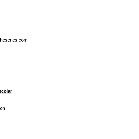
theseries.com
scolar
eon