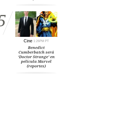
5
Cine
1:26PM PT
Benedict
Cumberbatch será
‘Doctor Strange’ en
película Marvel
(reportes)