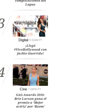
complicaciones del
Lupus
3
Digital
9:32AM PT
¡Llegó
#ViveHollywood con
Jackie Guerrido!
4
Cine
7:28PM PT
SAG Awards 2016:
Brie Larson gana el
premio a ‘Mejor
actriz’ por ‘Room’