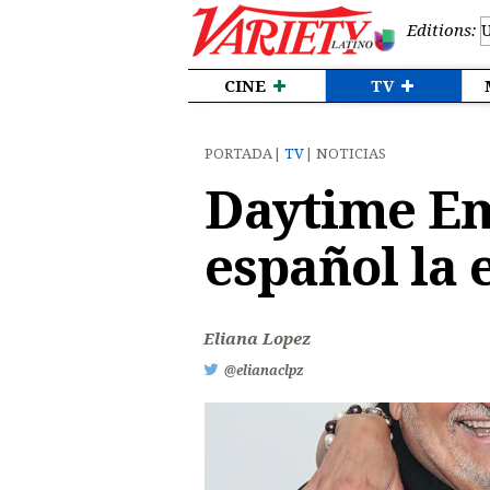
Editions:
CINE
TV
PORTADA
TV
NOTICIAS
Daytime Em
español la 
Eliana Lopez
@elianaclpz