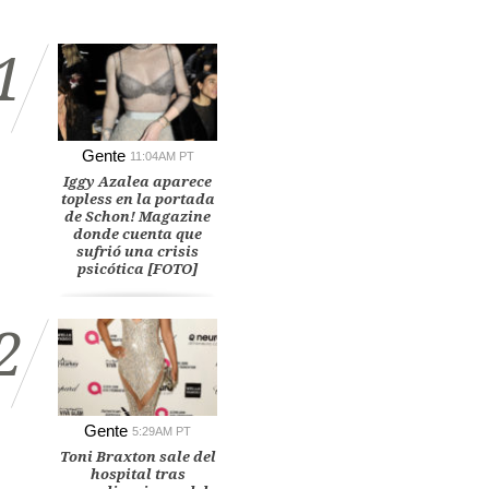
1
Gente
11:04AM PT
Iggy Azalea aparece
topless en la portada
de Schon! Magazine
donde cuenta que
sufrió una crisis
psicótica [FOTO]
2
Gente
5:29AM PT
Toni Braxton sale del
hospital tras