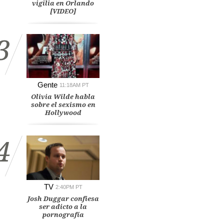
vigilia en Orlando
[VIDEO]
3
Gente
11:18AM PT
Olivia Wilde habla
sobre el sexismo en
Hollywood
4
TV
2:40PM PT
Josh Duggar confiesa
ser adicto a la
pornografía