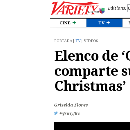
Editions:
CINE
TV
PORTADA
TV
VIDEOS
Elenco de ‘
comparte su
Christmas’
Griselda Flores
@grissyflrs