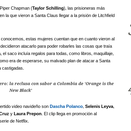
 Piper Chapman (
Taylor Schilling
), las prisioneras más
n la que vieron a Santa Claus llegar a la prisión de Litchfield
odos conocemos, estas mujeres cuentan que en cuanto vieron al
ecidieron atacarlo para poder robarles las cosas que traía
, el saco incluía regalos para todas, como libros, maquillaje,
omo era de esperarse, su malvado plan de atacar a Santa
a castigadas.
ero: la reclusa con sabor a Colombia de ‘Orange is the
New Black’
vertido video navideño son
Dascha Polanco
,
Selenis Leyva
,
 Cruz
y
Laura Prepon
. El clip llega en promoción al
erie de Netflix.