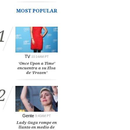
MOST POPULAR
1
TV
10:14AM PT
‘Once Upon a Time’
encuentra a su Elsa
de ‘Frozen’
2
Gente
9:40AM PT
Lady Gaga rompe en
llanto en medio de