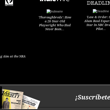
'Law & Order: 
'Thoroughbreds': How
Alum Raul Espar
a 28-Year-Old
Star In NBC D
Playwright Who Had
Pilot…
Never Been…
g Aim at the NRA
¡Suscríbete