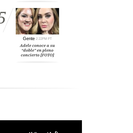
5
Gente
2:22PM PT
Adele conoce a su
“doble” en pleno
concierto [FOTO]