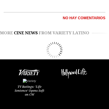
NO HAY COMENTARIOS
MORE
CINE NEWS
FROM VARIETY LATINO
TV Ratings: 'Life
Sentence' Opens Soft
on CW