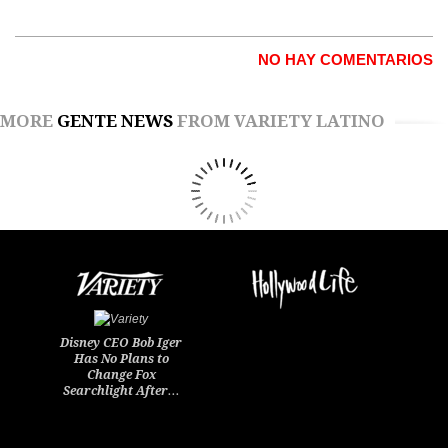
NO HAY COMENTARIOS
MORE
GENTE NEWS
FROM VARIETY LATINO
Disney CEO Bob Iger
Has No Plans to
Change Fox
Searchlight After…