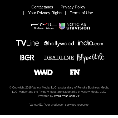
Contáctanos
Privacy Policy
Your Privacy Rights
Terms of Use
The Power of Content
© Copyright 2018 Variety Media, LLC, a subsidiary of Penske Business Media,
LLC. Variety and the Flying V logos are trademarks of Variety Media, LLC.
Powered by
WordPress.com VIP
Variety411: Your production services resource