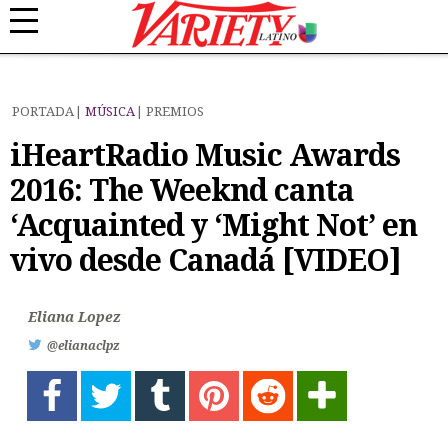
PORTADA
MÚSICA
PREMIOS
iHeartRadio Music Awards
2016: The Weeknd canta
‘Acquainted y ‘Might Not’ en
vivo desde Canadá [VIDEO]
Eliana Lopez
@elianaclpz