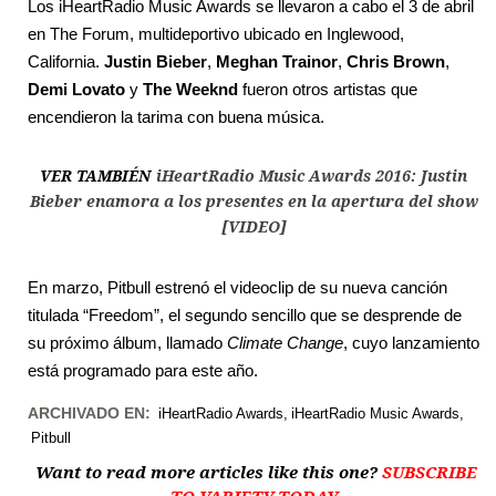
Los iHeartRadio Music Awards se llevaron a cabo el 3 de abril
en The Forum, multideportivo ubicado en Inglewood,
California.
Justin Bieber
,
Meghan Trainor
,
Chris Brown
,
Demi Lovato
y
The Weeknd
fueron otros artistas que
encendieron la tarima con buena música.
VER TAMBIÉN
iHeartRadio Music Awards 2016: Justin
Bieber enamora a los presentes en la apertura del show
[VIDEO]
En marzo, Pitbull estrenó el videoclip de su nueva canción
titulada “Freedom”, el segundo sencillo que se desprende de
su próximo álbum, llamado
Climate Change
, cuyo lanzamiento
está programado para este año.
ARCHIVADO EN:
iHeartRadio Awards
iHeartRadio Music Awards
Pitbull
Want to read more articles like this one?
SUBSCRIBE