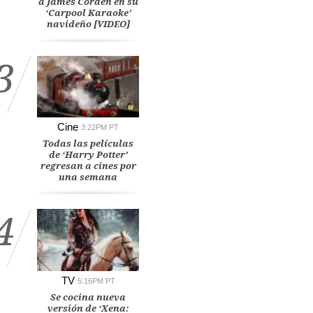
a James Corden en su
‘Carpool Karaoke’
navideño [VIDEO]
3
Cine
3:22PM PT
Todas las películas
de ‘Harry Potter’
regresan a cines por
una semana
4
TV
5:16PM PT
Se cocina nueva
versión de ‘Xena: