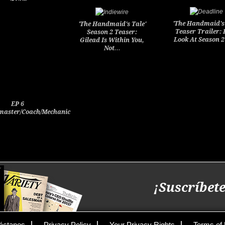
'The Handmaid's 
'The Handmaid's Tale'
Teaser Trailer: 
Season 2 Teaser:
Look At Season 
Gilead Is Within You,
Not…
EP 6
aster/Coach/Mechanic
¡Suscríbete
áctanos
Privacy Policy
Your Privacy Rights
Terms of