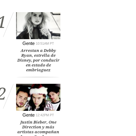
1
Gente
10:51AM PT
Arrestan a Debby
Ryan, estrella de
Disney, por conducir
en estado de
embriaguez
2
Gente
12:42PM PT
Justin Bieber, One
Direction y más
artistas acompañan