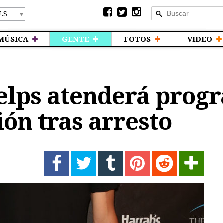
MÚSICA
GENTE
FOTOS
VIDEO
elps atenderá prog
ión tras arresto