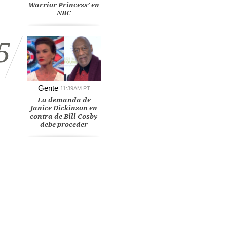
Warrior Princess’ en
NBC
5
Gente
11:39AM PT
La demanda de
Janice Dickinson en
contra de Bill Cosby
debe proceder