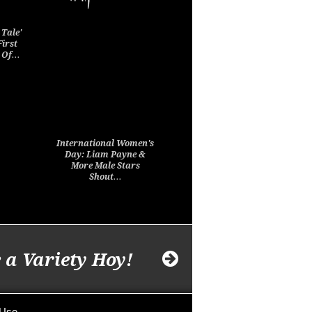
Tale'
First
2 Of…
International Women's
Day: Liam Payne &
More Male Stars
Shout…
 a Variety Hoy!
 Use