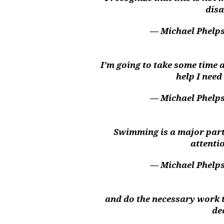
disa
— Michael Phelp
I’m going to take some time 
help I need
— Michael Phelp
Swimming is a major part 
attenti
— Michael Phelp
and do the necessary work t
de