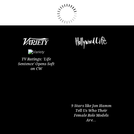
TV Ratings: 'Life
Sentence' Opens Soft
on CW
9 Stars like Jon Hamm
Tell Us Who Their
Female Role Models
Are…