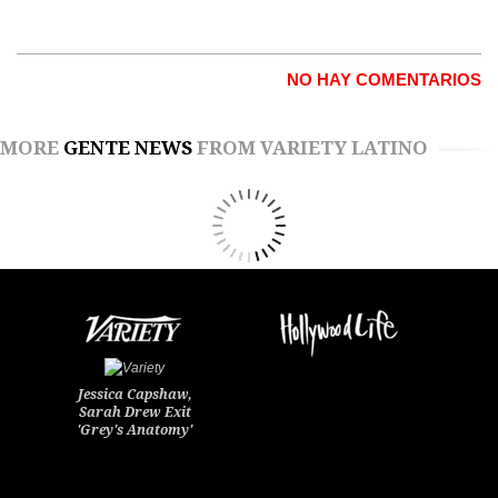
NO HAY COMENTARIOS
MORE
GENTE NEWS
FROM VARIETY LATINO
Jessica Capshaw,
Sarah Drew Exit
'Grey's Anatomy'